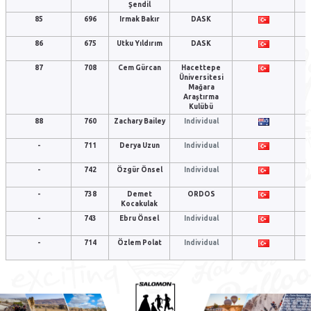
Şendil
85
696
Irmak Bakır
DASK
86
675
Utku Yıldırım
DASK
87
708
Cem Gürcan
Hacettepe
Üniversitesi
Mağara
Araştırma
Kulübü
88
760
Zachary Bailey
Individual
-
711
Derya Uzun
Individual
-
742
Özgür Önsel
Individual
-
738
Demet
ORDOS
Kocakulak
-
743
Ebru Önsel
Individual
-
714
Özlem Polat
Individual