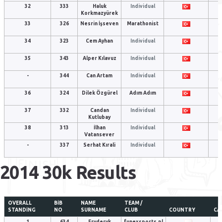
32
333
Haluk
Individual
Korkmazyürek
33
326
Nesrin İşseven
Marathonist
34
323
Cem Ayhan
Individual
35
343
Alper Kılavuz
Individual
-
344
Can Artam
Individual
36
324
Dilek Özgürel
Adım Adım
37
332
Candan
Individual
Kutlubay
38
313
İlhan
Individual
Vatansever
-
337
Serhat Kırali
Individual
2014 30k Results
OVERALL
BIB
NAME
TEAM /
STANDING
NO
SURNAME
CLUB
COUNTRY
CA
1
634
Fryderyk
funexsports.pl