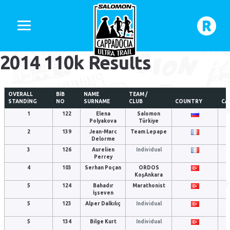
2014 110k Results
OVERALL
BIB
NAME
TEAM /
STANDING
NO
SURNAME
CLUB
COUNTRY
CA
1
122
Elena
Salomon
Polyakova
Türkiye
2
139
Jean-Marc
Team Lepape
Delorme
3
126
Aurelien
Individual
Perrey
4
103
Serhan Poçan
ORDOS
KoşAnkara
5
124
Bahadır
Marathonist
İşseven
5
123
Alper Dalkılıç
Individual
5
134
Bilge Kurt
Individual