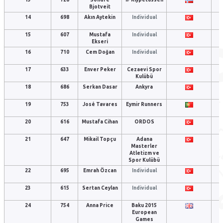
Bjotveit
14
698
Akın Aytekin
Individual
15
607
Mustafa
Individual
Ekseri
16
710
Cem Doğan
Individual
17
633
Enver Peker
Cezaevi Spor
Kulübü
18
686
Serkan Dasar
Ankyra
19
753
José Tavares
Eymir Runners
20
616
Mustafa Cihan
ORDOS
21
647
Mikail Topçu
Adana
Masterler
Atletizm ve
Spor Kulübü
22
695
Emrah Özcan
Individual
23
615
Sertan Ceylan
Individual
24
754
Anna Price
Baku 2015
European
Games