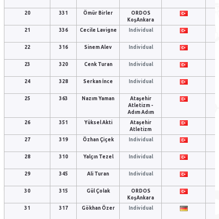
20
331
Ömür Birler
ORDOS
KoşAnkara
21
336
Cecile Lavigne
Individual
22
316
Sinem Alev
Individual
23
320
Cenk Turan
Individual
24
328
Serkan İnce
Individual
25
363
Nazım Yaman
Ataşehir
Atletizm -
Adım Adım
26
351
Yüksel Akti
Ataşehir
Atletizm
27
319
Özhan Çiçek
Individual
28
310
Yalçın Tezel
Individual
29
345
Ali Turan
Individual
30
315
Gül Çolak
ORDOS
KoşAnkara
31
317
Gökhan Özer
Individual