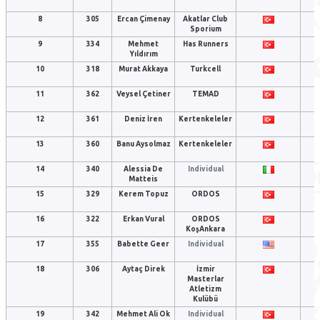
8
305
Ercan Çimenay
Akatlar Club
Sporium
9
334
Mehmet
Has Runners
Yıldırım
10
318
Murat Akkaya
Turkcell
11
362
Veysel Çetiner
TEMAD
12
361
Deniz İren
Kertenkeleler
13
360
Banu Aysolmaz
Kertenkeleler
14
340
Alessia De
Individual
Matteis
15
329
Kerem Topuz
ORDOS
16
322
Erkan Vural
ORDOS
KoşAnkara
17
355
Babette Geer
Individual
18
306
Aytaç Direk
İzmir
Masterlar
Atletizm
Kulübü
19
342
Mehmet Ali Ok
Individual