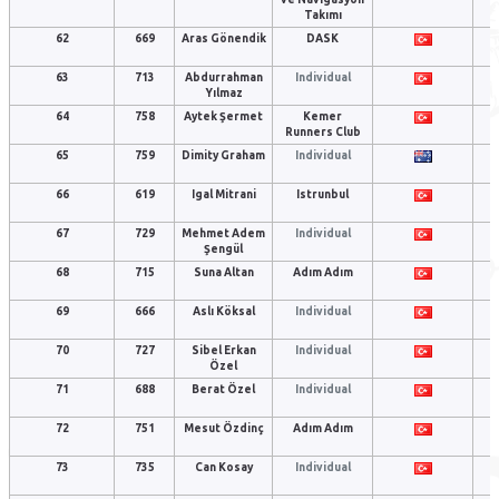
Takımı
62
669
Aras Gönendik
DASK
63
713
Abdurrahman
Individual
Yılmaz
64
758
Aytek Şermet
Kemer
Runners Club
65
759
Dimity Graham
Individual
66
619
Igal Mitrani
Istrunbul
67
729
Mehmet Adem
Individual
Şengül
68
715
Suna Altan
Adım Adım
69
666
Aslı Köksal
Individual
70
727
Sibel Erkan
Individual
Özel
71
688
Berat Özel
Individual
72
751
Mesut Özdinç
Adım Adım
73
735
Can Kosay
Individual