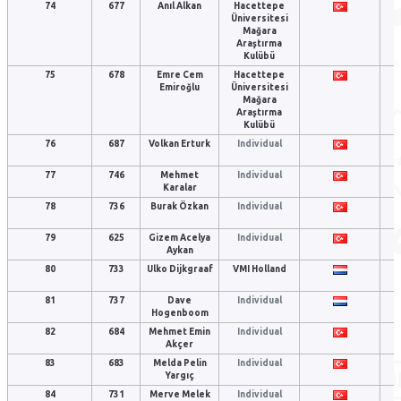
74
677
Anıl Alkan
Hacettepe
Üniversitesi
Mağara
Araştırma
Kulübü
75
678
Emre Cem
Hacettepe
Emiroğlu
Üniversitesi
Mağara
Araştırma
Kulübü
76
687
Volkan Erturk
Individual
77
746
Mehmet
Individual
Karalar
78
736
Burak Özkan
Individual
79
625
Gizem Acelya
Individual
Aykan
80
733
Ulko Dijkgraaf
VMI Holland
81
737
Dave
Individual
Hogenboom
82
684
Mehmet Emin
Individual
Akçer
83
683
Melda Pelin
Individual
Yargıç
84
731
Merve Melek
Individual