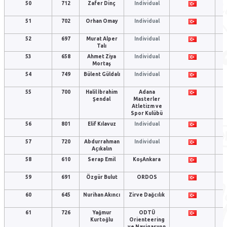
50
712
Zafer Dinç
Individual
51
702
Orhan Omay
Individual
52
697
Murat Alper
Individual
Talı
53
658
Ahmet Ziya
Individual
Mortaş
54
749
Bülent Güldalı
Individual
55
700
Halil İbrahim
Adana
Şendal
Masterler
Atletizm ve
Spor Kulübü
56
801
Elif Kılavuz
Individual
57
720
Abdurrahman
Individual
Açıkalın
58
610
Serap Emil
KoşAnkara
59
691
Özgür Bulut
ORDOS
60
645
Nurihan Akıncı
Zirve Dağcılık
61
726
Yağmur
ODTÜ
Kurtoğlu
Orienteering
ve Navigasyon