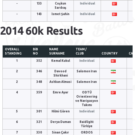
-
133
Coşkun
Individual
Sarıbaş
-
143
İsmet Şahin
Individual
2014 60k Results
OVERALL
BIB
NAME
TEAM /
STANDING
NO
SURNAME
CLUB
COUNTRY
CA
1
352
Kemal Kukul
Individual
2
346
Davood
Salomon Iran
Shirkhani
2
348
Ashkan Almasi
Salomon Iran
4
359
Emre Ayar
ODTÜ
Orienteering
ve Navigasyon
Takımı
5
301
Hilmi Güven
Individual
6
321
Derya Duman
Raidlight
Türkiye
7
330
Sinan Çakır
ORDOS