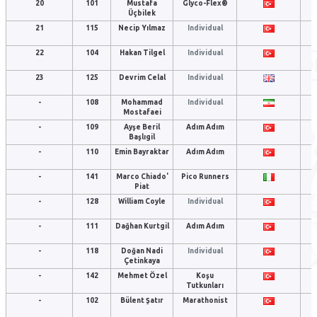
20
101
Mustafa
Glyco-Flex®
Üçbilek
21
115
Necip Yılmaz
Individual
22
104
Hakan Tilgel
Individual
23
125
Devrim Celal
Individual
-
108
Mohammad
Individual
Mostafaei
-
109
Ayşe Beril
Adım Adım
Başlıgil
-
110
Emin Bayraktar
Adım Adım
-
141
Marco Chiado'
Pico Runners
Piat
-
128
William Coyle
Individual
-
111
Dağhan Kurtgil
Adım Adım
-
118
Doğan Nadi
Individual
Çetinkaya
-
142
Mehmet Özel
Koşu
Tutkunları
-
102
Bülent Şatır
Marathonist