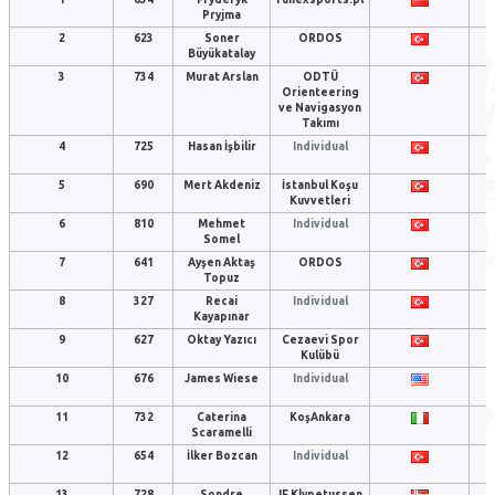
Pryjma
2
623
Soner
ORDOS
Büyükatalay
3
734
Murat Arslan
ODTÜ
Orienteering
ve Navigasyon
Takımı
4
725
Hasan İşbilir
Individual
5
690
Mert Akdeniz
İstanbul Koşu
Kuvvetleri
6
810
Mehmet
Individual
Somel
7
641
Ayşen Aktaş
ORDOS
Topuz
8
327
Recai
Individual
Kayapınar
9
627
Oktay Yazıcı
Cezaevi Spor
Kulübü
10
676
James Wiese
Individual
11
732
Caterina
KoşAnkara
Scaramelli
12
654
İlker Bozcan
Individual
13
728
Sondre
IF Klypetussen