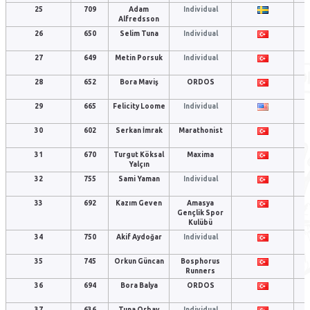
25
709
Adam
Individual
Alfredsson
26
650
Selim Tuna
Individual
27
649
Metin Porsuk
Individual
28
652
Bora Maviş
ORDOS
29
665
Felicity Loome
Individual
30
602
Serkan İmrak
Marathonist
31
670
Turgut Köksal
Maxima
Yalçın
32
755
Sami Yaman
Individual
33
692
Kazım Geven
Amasya
Gençlik Spor
Kulübü
34
750
Akif Aydoğar
Individual
35
745
Orkun Güncan
Bosphorus
Runners
36
694
Bora Balya
ORDOS
37
636
Tuna Orbay
Individual