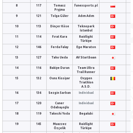
8
117
Tomasz
funexsports.pl
Pryjma
9
121
Tolga Güler
Adım Adım
10
113
Dinçer Köse
Teknopark
İstanbul
11
114
Fırat Kara
Raidlight
Türkiye
12
146
Ferda Falay
Ege Maraton
13
127
Taho Ueda
AV Startbaan
14
116
Bakiye Duran
Team Ultra
Trail Runner
15
132
Ouns Kissiyar
Oxygen
Triathlon
A.S.D.
16
136
Sezgin Sarban
Individual
17
120
Caner
Individual
Odabaşoğlu
18
119
Takeshi Yoda
Begalubi
19
145
Muazzez
Raidlight
Özçelik
Türkiye