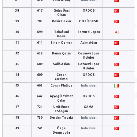
38
617
Gülay Ünal
ORDOS
Cihan
39
705
Bekir Hekim
ODTÜ DKSK
40
699
Takafumi
Samurai Japan
Inoue
41
611
Sinem Özmen
Adım Adım
42
632
Ramiz Çetin
Cezaevi Spor
Kulübü
43
689
Salih Aslan
Cezaevi Spor
Kulübü
44
609
Ceren
ORDOS
Yardımcı
45
663
Conor Phillips
Individual
46
642
Ayşegül Yılmaz
ORDOS
Çakır
47
721
Ümit Emre
GAMA
Erdoğan
48
730
Serdar Tiryaki
Individual
49
741
Özge
Individual
Demirbuğa