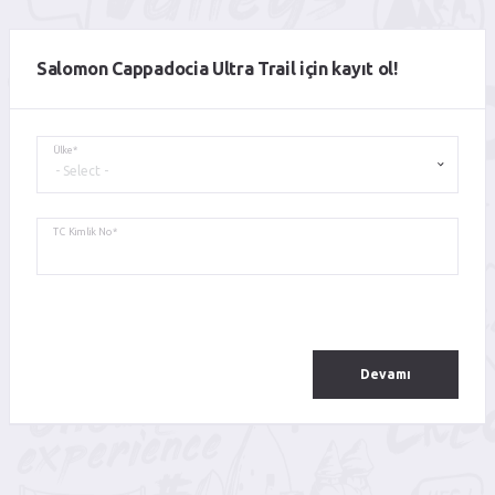
Salomon Cappadocia Ultra Trail için kayıt ol!
Ülke*
TC Kimlik No*
Devamı