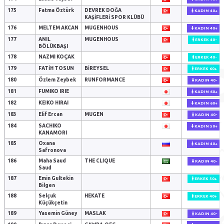
175
Fatma Öztürk
DEVREK DOĞA
KADIN 40+
KAŞIFLERI SPOR KLÜBÜ
176
MELTEM AKCAN
MUGENHOUS
KADIN 40+
177
ANIL
MUGENHOUS
ERKEK 40-
BÖLÜKBAŞI
178
NAZMİ KOÇAK
ERKEK 40-
179
FATİH TOSUN
BIREYSEL
ERKEK 60+
180
Özlem Zeybek
RUNFORMANCE
KADIN 40-
181
FUMIKO IRIE
KADIN 60+
182
KEIKO HIRAI
KADIN 60+
183
Elif Ercan
MUGEN
KADIN 40-
184
SACHIKO
KADIN 50+
KANAMORI
185
Oxana
KADIN 40+
Safronova
186
Maha Saud
THE CLIQUE
KADIN 40-
Saud
187
Emin Gultekin
ERKEK 50+
Bilgen
188
Selçuk
HEKATE
ERKEK 40+
Küçükçetin
189
Yasemin Güney
MASLAK
KADIN 40-