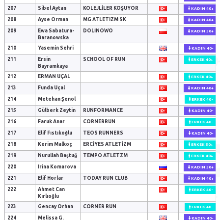
207
Sibel Aytan
KOLEJLILER KOŞUYOR
KADIN 40+
208
Ayse Orman
MG ATLETIZM SK
KADIN 40+
209
Ewa Sabatura-
DOLINOWO
KADIN 50+
Baranowska
210
Yasemin Sehri
KADIN 40-
211
Ersin
SCHOOL OF RUN
ERKEK 40+
Bayramkaya
212
ERMAN UÇAL
ERKEK 40+
213
Funda Uçal
KADIN 40+
214
Metehan Şenol
ERKEK 40-
215
Gülberk Zeytin
RUNFORMANCE
KADIN 40-
216
Faruk Anar
CORNERRUN
ERKEK 40-
217
Elif Fıstıkoğlu
TEOS RUNNERS
KADIN 40-
218
Kerim Malkoç
ERCİYES ATLETİZM
ERKEK 50+
219
Nurullah Baştuğ
TEMPO ATLETZM
ERKEK 40+
220
Irina Komarova
KADIN 50+
221
Elif Horlar
TODAY RUN CLUB
KADIN 40+
222
Ahmet Can
ERKEK 40-
Kırlıoğlu
223
Gencay Orhan
CORNER RUN
ERKEK 40-
224
Melissa G.
KADIN 40-