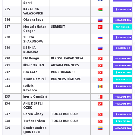
Sehri
225
KARALINA
KADIN 40-
VALASOVICH
226
Oksana Bevz
KADIN 40+
227
Mustafa Hakan
SERBEST
ERKEK 50+
Gençer
228
YULIYA
KADIN 40-
SHAKUNOVA
229
KSENIIA
KADIN 40-
KLIMKINA
230
Elif Bengu
BI KOSU KAPADOKYA
KADIN 40+
231
Ilknur ORHAN
AKYAKA RUNNERS
KADIN 40+
232
Can AYAZ
RUNFORMANCE
ERKEK 40-
233
Yunus Demirci
RUNNERS HIGH SRC
ERKEK 50+
234
Felicia
KADIN 40-
Revenco
235
Ingrid Camilleri
KADIN 40+
236
ANIL DERTLI
KADIN 40+
OZEK
237
Ceren Güney
TODAY RUN CLUB
KADIN 40-
238
Turhan Erdem
TODAY RUN CLUB
ERKEK 40-
239
Sandra Andrea
KADIN 50+
QUINTERO