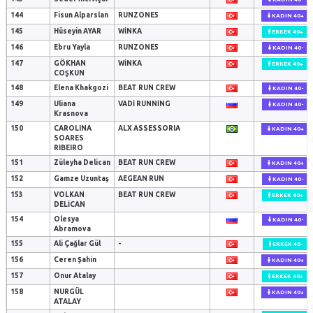
144
Fisun Alparslan
RUNZONE5
KADIN 40+
145
Hüseyin AYAR
WINKA
ERKEK 40+
146
Ebru Yayla
RUNZONE5
KADIN 40-
147
GÖKHAN
WINKA
ERKEK 40+
COŞKUN
148
Elena Khakgozi
BEAT RUN CREW
KADIN 40-
149
Uliana
VADI RUNNING
KADIN 40-
Krasnova
150
CAROLINA
ALX ASSESSORIA
KADIN 40+
SOARES
RIBEIRO
151
Züleyha Delican
BEAT RUN CREW
KADIN 40+
152
Gamze Uzuntaş
AEGEAN RUN
KADIN 40-
153
VOLKAN
BEAT RUN CREW
ERKEK 40+
DELİCAN
154
Olesya
KADIN 40-
Abramova
155
Ali Çağlar Gül
-
ERKEK 40-
156
Ceren Şahin
KADIN 40+
157
Onur Atalay
ERKEK 40+
158
NURGÜL
KADIN 40+
ATALAY