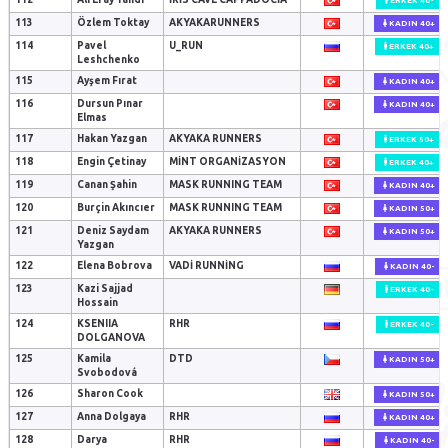
ERKEK 40-
113
Özlem Toktay
AKYAKARUNNERS
KADIN 40+
114
Pavel
U_RUN
ERKEK 40+
Leshchenko
115
Ayşem Fırat
KADIN 40+
116
Dursun Pınar
KADIN 40+
Elmas
117
Hakan Yazgan
AKYAKA RUNNERS
ERKEK 50+
118
Engin Çetinay
MINT ORGANIZASYON
ERKEK 40+
119
Canan Şahin
MASK RUNNING TEAM
KADIN 40+
120
Burçin Akıncıer
MASK RUNNING TEAM
KADIN 50+
121
Deniz Saydam
AKYAKA RUNNERS
KADIN 50+
Yazgan
122
Elena Bobrova
VADI RUNNING
KADIN 40-
123
Kazi Sajjad
ERKEK 40-
Hossain
124
KSENIIA
RHR
ERKEK 40-
DOLGANOVA
125
Kamila
DTD
KADIN 50+
Svobodová
126
Sharon Cook
KADIN 50+
127
Anna Dolgaya
RHR
KADIN 40+
128
Darya
RHR
KADIN 40-