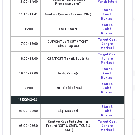
13:00 - 14:00
Yunak Evleri
Presentasyonu''
Start &
13:30 - 14:45
Bırakma Çantası Teslimi (MINI)
Finish
Noktası
Start &
15:00
CMIT Startı
Finish
Noktası
Turgut Özal
CUT/CMT ve TCUT / TCMT
17:00 - 18:00
Kongre
Teknik Toplantı
Merkezi
Turgut Özal
18:00 - 19:00
CST/TCST Teknik Toplantı
Kongre
Merkezi
Start &
19:00 - 22:00
Açılış Yemeği
Finish
Noktası
Start &
20:00
CMIT Ödül Töreni
Finish
Noktası
17 EKIM 2026
Start &
05:00 - 22:00
Bilgi Merkezi
Finish
Noktası
Kayıt ve Koşu Paketlerinin
Turgut Özal
05:00 - 06:30
Teslimi (CUT & CMT& TCUT &
Kongre
TCMT)
Merkezi