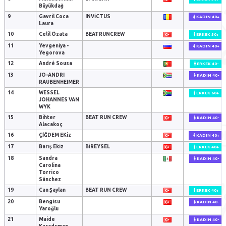
Büyükdağ
9
Gavril Coca
INVICTUS
KADIN 40+
Laura
10
Celil Özata
BEATRUNCREW
ERKEK 50+
11
Yevgeniya -
KADIN 40+
Yegorova
12
André Sousa
ERKEK 40-
13
JO-ANDRI
KADIN 40-
RAUBENHEIMER
14
WESSEL
ERKEK 60+
JOHANNES VAN
WYK
15
Bihter
BEAT RUN CREW
KADIN 40-
Alacakoç
16
ÇİĞDEM EKiz
KADIN 40+
17
Barış Ekiz
BIREYSEL
ERKEK 40+
18
Sandra
KADIN 40-
Carolina
Torrico
Sánchez
19
Can Şaylan
BEAT RUN CREW
ERKEK 40+
20
Bengisu
KADIN 40-
Yaroğlu
21
Maide
KADIN 40-