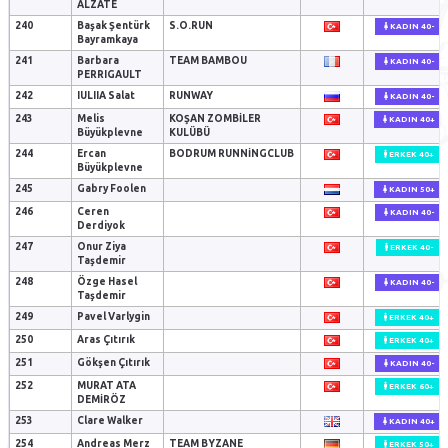
ALZATE
240
Başak Şentürk
S.O.RUN
KADIN 40-
Bayramkaya
241
Barbara
TEAM BAMBOU
KADIN 40-
PERRIGAULT
242
IULIIA Salat
RUNWAY
KADIN 40-
243
Melis
KOŞAN ZOMBILER
KADIN 40+
Büyükplevne
KULÜBÜ
244
Ercan
BODRUM RUNNINGCLUB
ERKEK 40+
Büyükplevne
245
Gabry Foolen
KADIN 50+
246
Ceren
KADIN 40-
Derdiyok
247
Onur Ziya
ERKEK 40-
Taşdemir
248
Özge Hasel
KADIN 40-
Taşdemir
249
Pavel Varlygin
ERKEK 40+
250
Aras Çıtırık
ERKEK 40+
251
Gökşen Çıtırık
KADIN 40-
252
MURAT ATA
ERKEK 60+
DEMİRÖZ
253
Clare Walker
KADIN 40+
254
Andreas Merz
TEAM BYZANE
ERKEK 50+