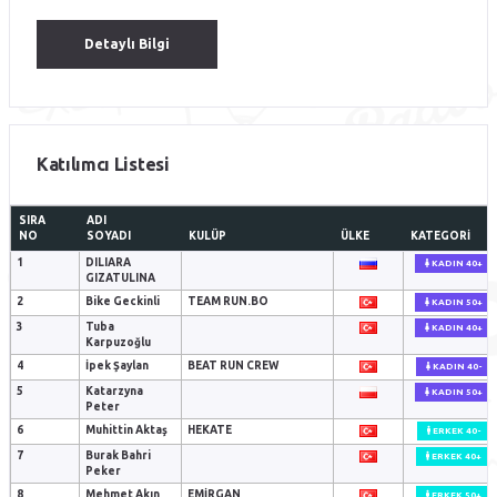
Detaylı Bilgi
Katılımcı Listesi
SIRA
ADI
NO
SOYADI
KULÜP
ÜLKE
KATEGORI
1
DILIARA
KADIN 40+
GIZATULINA
2
Bike Geckinli
TEAM RUN.BO
KADIN 50+
3
Tuba
KADIN 40+
Karpuzoğlu
4
İpek Şaylan
BEAT RUN CREW
KADIN 40-
5
Katarzyna
KADIN 50+
Peter
6
Muhittin Aktaş
HEKATE
ERKEK 40-
7
Burak Bahri
ERKEK 40+
Peker
8
Mehmet Akın
EMIRGAN
ERKEK 50+