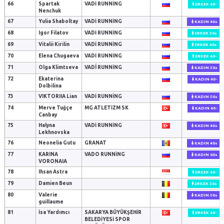
66
Spartak
VADI RUNNING
ERKEK 40-
Nenchuk
67
Yulia Shaboltay
VADI RUNNING
KADIN 40+
68
Igor Filatov
VADI RUNNING
ERKEK 50+
69
Vitalii Kirilin
VADI RUNNING
ERKEK 40+
70
Elena Chugaeva
VADI RUNNING
ERKEK 40-
71
Olga Klimtseva
VADÍ RUNNING
KADIN 50+
72
Ekaterina
KADIN 40-
Dolbilina
73
VIKTORIIA Lian
VADI RUNNING
KADIN 50+
74
Merve Tuğçe
MG ATLETİZM SK
KADIN 40-
Canbay
75
Halyna
VADI RUNNING
KADIN 40+
Lekhnovska
76
Neonelia Gutu
GRANAT
KADIN 40+
77
KARINA
VADO RUNNING
KADIN 60+
VORONAIA
78
Ihsan Astra
ERKEK 40-
79
Damien Beun
ERKEK 50+
80
Valerie
KADIN 50+
guillaume
81
İsa Yardımcı
SAKARYA BÜYÜKŞEHIR
ERKEK 40-
BELEDIYESI SPOR