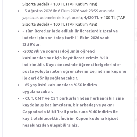
Sigorta Bedeli) + 100 TL (TAF Katılım Payı)
- 5 Ağustos 2026 ile 6 Ekim 2026 saat 23:59 arasında
yapılacak ödemelerde kayıt ücreti;
4,420 TL
+ 100 TL (TAF
Sigorta Bedeli) + 100 TL (TAF Katılım Payı)
- Tüm ücretler iade edilebilir ücretlerdir. İptal ve
iadeler için son talep tarihi 1 Ekim 2026 saat
23:59'dur.
-2002 yılı ve sonrası doğumlu öğrenci
katılımcılarımız için kayıt ücretlerimiz %50
indirimlidir. Kayıt öncesinde öğrenci belgelerini e-
posta yoluyla ileten öğrencilerimize, indirim kuponu
ile geri dönüş sağlanacaktır.
- 65 yaş üstü katılımcılara %50 indirim
uygulanacaktır.
- CUT, CMT ve CST parkurlarından herhangi birisine
kaydolmuş katılımcıların, bir arkadaş ve yakını
Cappadocia MINI Trail parkuruna %40 indirim ile
kayıt olabilecektir. İndirim Kupon koduna kişisel
hesabınızdan ulaşabilirsiniz.