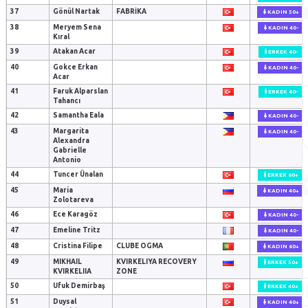
37
Gönül Nartak
FABRIKA
KADIN 50+
38
Meryem Sena
KADIN 40-
Kıral
39
Atakan Acar
ERKEK 40-
40
Gokce Erkan
KADIN 40-
Acar
41
Faruk Alparslan
ERKEK 40-
Tahancı
42
Samantha Eala
KADIN 40-
43
Margarita
KADIN 40-
Alexandra
Gabrielle
Antonio
44
Tuncer Ünalan
ERKEK 60+
45
Maria
KADIN 40+
Zolotareva
46
Ece Karagöz
KADIN 40-
47
Emeline Tritz
KADIN 40-
48
Cristina Filipe
CLUBE OGMA
KADIN 60+
49
MIKHAIL
KVIRKELIYA RECOVERY
ERKEK 50+
KVIRKELIIA
ZONE
50
Ufuk Demirbaş
ERKEK 40+
51
Duysal
KADIN 40+