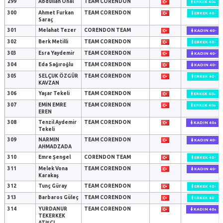
299
Abdullah Önal
TEAM CORENDON
ERKEK 40+
300
Ahmet Furkan
TEAM CORENDON
ERKEK 40-
Saraç
301
Melahat Tezer
CORENDON TEAM
KADIN 40-
302
Berk Metilli
TEAM CORENDON
ERKEK 40-
303
Esra Yaydemir
TEAM CORENDON
KADIN 40-
304
Eda Sağıroğlu
TEAM CORENDON
KADIN 40-
305
SELÇUK ÖZGÜR
TEAM CORENDON
ERKEK 40-
KAVZAN
306
Yaşar Tekeli
TEAM CORENDON
ERKEK 40+
307
EMİN EMRE
TEAM CORENDON
ERKEK 40+
EREN
308
Tenzil Aydemir
TEAM CORENDON
KADIN 40+
Tekeli
309
NARMIN
TEAM CORENDON
KADIN 40-
AHMADZADA
310
Emre Şengel
CORENDON TEAM
ERKEK 40-
311
Melek Vona
TEAM CORENDON
KADIN 40-
Karakaş
312
Tunç Güray
TEAM CORENDON
ERKEK 40-
313
Barbaros Güleç
TEAM CORENDON
ERKEK 40-
314
YURDANUR
TEAM CORENDON
KADIN 40+
TEKERKEK
ATIŞCI