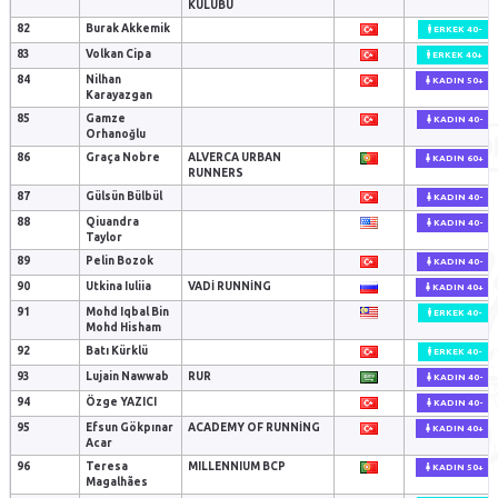
KULÜBÜ
82
Burak Akkemik
ERKEK 40-
83
Volkan Cipa
ERKEK 40+
84
Nilhan
KADIN 50+
Karayazgan
85
Gamze
KADIN 40-
Orhanoğlu
86
Graça Nobre
ALVERCA URBAN
KADIN 60+
RUNNERS
87
Gülsün Bülbül
KADIN 40-
88
Qiuandra
KADIN 40-
Taylor
89
Pelin Bozok
KADIN 40-
90
Utkina Iuliia
VADI RUNNING
KADIN 40+
91
Mohd Iqbal Bin
ERKEK 40-
Mohd Hisham
92
Batı Kürklü
ERKEK 40-
93
Lujain Nawwab
RUR
KADIN 40-
94
Özge YAZICI
KADIN 40-
95
Efsun Gökpınar
ACADEMY OF RUNNING
KADIN 40+
Acar
96
Teresa
MILLENNIUM BCP
KADIN 50+
Magalhães