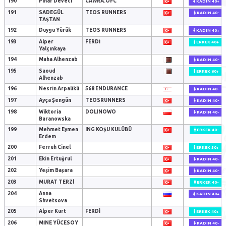
190
Pınar Deveci
CAWRA.OFC
KADIN 40+
191
SADEGÜL
TEOS RUNNERS
KADIN 40-
TAŞTAN
192
Duygu Yürük
TEOS RUNNERS
KADIN 40+
193
Alper
FERDI
ERKEK 40+
Yalçınkaya
194
Maha Alhenzab
KADIN 40-
195
Saoud
ERKEK 60+
Alhenzab
196
Nesrin Arpalikli
568 ENDURANCE
KADIN 40-
197
Ayça Şengün
TEOSRUNNERS
KADIN 40-
198
Wiktoria
DOLINOWO
KADIN 40-
Baranowska
199
Mehmet Eymen
ING KOŞU KULÜBÜ
ERKEK 40-
Erdem
200
Ferruh Cinel
ERKEK 50+
201
Ekin Ertuğrul
KADIN 40-
202
Yeşim Başara
KADIN 40-
203
MURAT TERZİ
ERKEK 40-
204
Anna
KADIN 40+
Shvetsova
205
Alper Kurt
FERDİ
ERKEK 40+
206
MİNE YÜCESOY
KADIN 40-