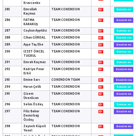
Kravcenko
285
Emrullah
TEAM CORENDON
ERKEK 40-
Kaçmaz
286
FATMA
TEAM CORENDON
KADIN 40-
KARAKUŞ
287
Coşkun Ayyıldız
TEAM CORENDON
ERKEK 40-
288
Cihan GÜRDAL
TEAM CORENDON
ERKEK 50+
289
Ayşe Taş Ebe
TEAM CORENDON
KADIN 40-
290
İZZET ÖNCEL
TEAM CORENDON
ERKEK 40-
TUĞRUL
291
Emrah Kaçmaz
TEAM CORENDON
ERKEK 40-
292
Kadriye Pınar
TEAM CORENDON
KADIN 40+
Erbil
293
Emine Sarı
CORENDON TEAM
KADIN 50+
294
Harun Çelik
TEAM CORENDON
ERKEK 40-
295
Gizem
TEAM CORENDON
KADIN 40-
Üvenlican
296
Selim Özdeş
TEAM CORENDON
ERKEK 40-
297
Filiz Bahar
TEAM CORENDON
KADIN 40-
Demirbağ
Özdeş
298
Zeyneb Küpeli
TEAM CORENDON
KADIN 40-
Yenel