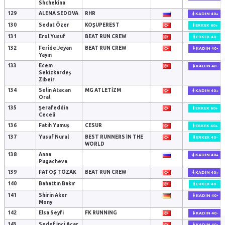
Shchekina
129
ALENA SEDOVA
RHR
KADIN 40+
130
Sedat Özer
KOŞUPEREST
ERKEK 60+
131
Erol Yusuf
BEAT RUN CREW
ERKEK 40-
132
Feride Jeyan
BEAT RUN CREW
KADIN 40-
Yayın
133
Ecem
KADIN 40-
Sekizkardeş
Zibeir
134
Selin Atacan
MG ATLETIZM
KADIN 40+
Oral
135
Şerafeddin
ERKEK 60+
Ceceli
136
Fatih Yumuş
CESUR
ERKEK 40+
137
Yusuf Nural
BEST RUNNERS IN THE
ERKEK 40-
WORLD
138
Anna
KADIN 40+
Pugacheva
139
FATOŞ TOZAK
BEAT RUN CREW
KADIN 40+
140
Bahattin Bakır
ERKEK 40-
141
Shirin Aker
KADIN 40-
Mony
142
Elsa Seyfi
FK RUNNING
KADIN 40-
143
Sedef İnci Açar
KADIN 40-