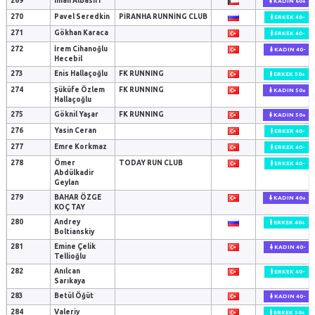
269
Iman AlBasiri
KADIN 60+
270
Pavel Seredkin
PIRANHA RUNNING CLUB
ERKEK 40-
271
Gökhan Karaca
ERKEK 40-
272
İrem Cihanoğlu
KADIN 40-
Hecebil
273
Enis Hallaçoğlu
FK RUNNING
ERKEK 50+
274
Şüküfe Özlem
FK RUNNING
KADIN 50+
Hallaçoğlu
275
Göknil Yaşar
FK RUNNING
KADIN 50+
276
Yasin Ceran
ERKEK 40-
277
Emre Korkmaz
ERKEK 40-
278
Ömer
TODAY RUN CLUB
ERKEK 40-
Abdülkadir
Geylan
279
BAHAR ÖZGE
KADIN 40+
KOÇ TAY
280
Andrey
ERKEK 40+
Boltianskiy
281
Emine Çelik
KADIN 40-
Tellioğlu
282
Anılcan
ERKEK 40-
Sarıkaya
283
Betül Öğüt
KADIN 40-
284
Valeriy
ERKEK 50+