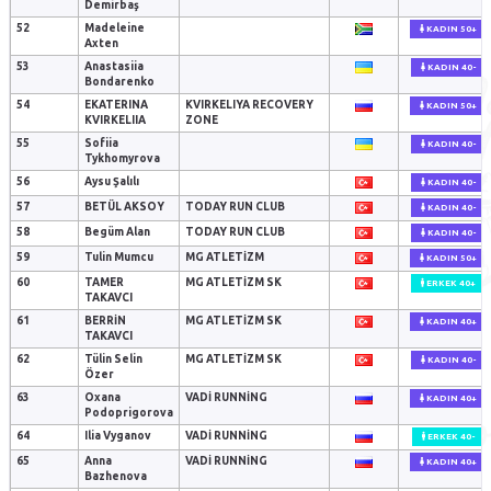
Demirbaş
52
Madeleine
KADIN 50+
Axten
53
Anastasiia
KADIN 40-
Bondarenko
54
EKATERINA
KVIRKELIYA RECOVERY
KADIN 50+
KVIRKELIIA
ZONE
55
Sofiia
KADIN 40-
Tykhomyrova
56
Aysu Şalılı
KADIN 40-
57
BETÜL AKSOY
TODAY RUN CLUB
KADIN 40-
58
Begüm Alan
TODAY RUN CLUB
KADIN 40-
59
Tulin Mumcu
MG ATLETIZM
KADIN 50+
60
TAMER
MG ATLETİZM SK
ERKEK 40+
TAKAVCI
61
BERRİN
MG ATLETİZM SK
KADIN 40+
TAKAVCI
62
Tülin Selin
MG ATLETIZM SK
KADIN 40-
Özer
63
Oxana
VADI RUNNING
KADIN 40+
Podoprigorova
64
Ilia Vyganov
VADI RUNNING
ERKEK 40-
65
Anna
VADI RUNNING
KADIN 40+
Bazhenova