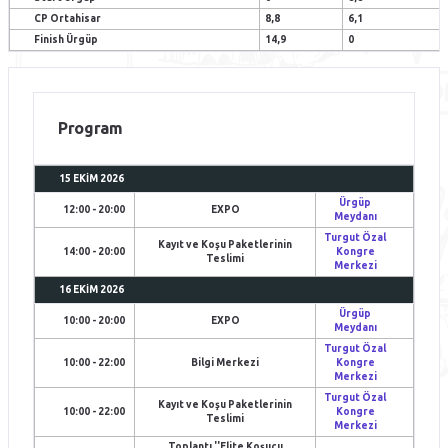
CP Ortahisar
8,8
6,1
Finish Ürgüp
14,9
0
Program
15 EKIM 2026
Ürgüp
12:00 - 20:00
EXPO
Meydanı
Turgut Özal
Kayıt ve Koşu Paketlerinin
14:00 - 20:00
Kongre
Teslimi
Merkezi
16 EKIM 2026
Ürgüp
10:00 - 20:00
EXPO
Meydanı
Turgut Özal
10:00 - 22:00
Bilgi Merkezi
Kongre
Merkezi
Turgut Özal
Kayıt ve Koşu Paketlerinin
10:00 - 22:00
Kongre
Teslimi
Merkezi
Toplantı ''Elite Koşucu