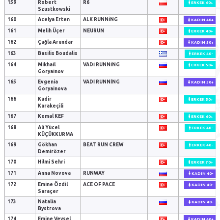
159
Robert
R6
ERKEK 60+
Szustkowski
160
Acelya Erten
ALK RUNNING
KADIN 40+
161
Melih Üçer
NEURUN
ERKEK 40+
162
Çağla Arundar
KADIN 50+
163
Basilis Boudalis
ERKEK 40-
164
Mikhail
VADI RUNNING
ERKEK 50+
Goryainov
165
Evgenia
VADI RUNNING
KADIN 50+
Goryainova
166
Kadir
ERKEK 50+
Karakeçili
167
Kemal KEF
ERKEK 60+
168
Ali Yücel
ERKEK 40-
KÜÇÜKKURMA
169
Gökhan
BEAT RUN CREW
ERKEK 40-
Demirözer
170
Hilmi Sehri
ERKEK 70+
171
Anna Novova
RUNWAY
KADIN 40-
172
Emine Özdil
ACE OF PACE
KADIN 40-
Saraçer
173
Natalia
KADIN 40-
Bystrova
174
Emine Veysel
KADIN 40+