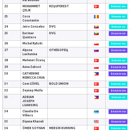
Karaduman
22
MUHAMMET
KOŞUPEREST
ERKEK 60+
ÇELİK
23
Coca
ERKEK 40-
Constantin
24
Jairo Gonzalez
DVG
ERKEK 40-
25
Eurimar
DVG
KADIN 40-
Quintero
26
Michal Rybski
ERKEK 40+
27
Alyona
ОГНЕБОРЕЦ
KADIN 40-
Lashunina
28
Mehmet Özenç
ERKEK 40-
29
Anna Zabost
KADIN 40+
30
CATHERINE
KADIN 40+
REBECCA CHUA
31
Cem GÜVEL
BOLD UNION
ERKEK 40+
32
Zeynep Mutlu
KADIN 40+
33
ADRIAN
ERKEK 40-
JOSEPH
LUANSING
34
Claudia De
KADIN 50+
Villiers
35
Diyana Khazali
KADIN 40-
36
ÖMER SOYHAN
MERSİN RUNNING
ERKEK 40+