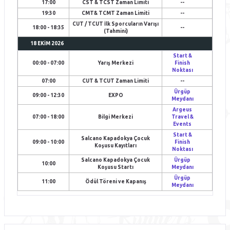
17:00
CST & TCST Zaman Limiti
--
19:30
CMT& TCMT Zaman Limiti
--
CUT / TCUT İlk Sporcuların Varışı
18:00 - 18:35
--
(Tahmini)
18 EKIM 2026
Start &
00:00 - 07:00
Yarış Merkezi
Finish
Noktası
07:00
CUT & TCUT Zaman Limiti
--
Ürgüp
09:00 - 12:30
EXPO
Meydanı
Argeus
07:00 - 18:00
Bilgi Merkezi
Travel &
Events
Start &
Salcano Kapadokya Çocuk
09:00 - 10:00
Finish
Koşusu Kayıtları
Noktası
Salcano Kapadokya Çocuk
Ürgüp
10:00
Koşusu Startı
Meydanı
Ürgüp
11:00
Ödül Töreni ve Kapanış
Meydanı