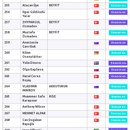
255
Atacan Üye
BEYFIT
ERKEK 40+
256
Ilgaz Güldöndü
KADIN 40-
Yarar
257
ZHYPARGUL
BEYFIT
KADIN 40-
Ozmaden
258
Mustafa
BEYFIT
ERKEK 40+
Özmaden
259
Anastasiia
KADIN 40-
Gavriliuk
260
Kilian
ERKEK 40-
Osenstätter
261
Yulia Dinova
KADIN 50+
262
Olga Kaplieva
KADIN 40-
263
Hazal Ceren
KADIN 40-
Koyaş
264
VLADIMIR
AKKUYURUN
ERKEK 40-
INNIKOV
265
Muammer Safa
RISE
ERKEK 40-
Karapınar
266
Anthony Wilson
ERKEK 40-
267
MEHMET ALPAR
ERKEK 40+
268
Can Doğukan
ERKEK 40+
Bayoğlu