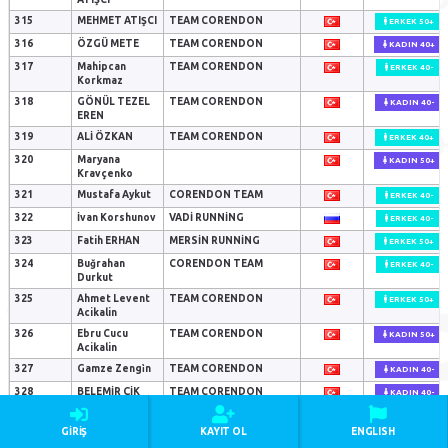
315
MEHMET ATIŞCI
TEAM CORENDON
ERKEK 50+
316
ÖZGÜ METE
TEAM CORENDON
KADIN 40+
317
Mahipcan
TEAM CORENDON
ERKEK 40-
Korkmaz
318
GÖNÜL TEZEL
TEAM CORENDON
KADIN 40-
EREN
319
ALİ ÖZKAN
TEAM CORENDON
ERKEK 40+
320
Maryana
KADIN 50+
Kravçenko
321
Mustafa Aykut
CORENDON TEAM
ERKEK 40-
322
İvan Korshunov
VADI RUNNING
ERKEK 40-
323
Fatih ERHAN
MERSİN RUNNİNG
ERKEK 50+
324
Buğrahan
CORENDON TEAM
ERKEK 40-
Durkut
325
Ahmet Levent
TEAM CORENDON
ERKEK 50+
Acikalin
326
Ebru Cucu
TEAM CORENDON
KADIN 50+
Acikalin
327
Gamze Zengi̇n
TEAM CORENDON
KADIN 40-
328
BELEMİR ÇİK
TEAM CORENDON
KADIN 40-
329
Burak Zorlu
TEAM CORENDON
ERKEK 40-
GIRIŞ
KAYIT OL
ENGLISH
330
Burak Tuncel
ERKEK 40-