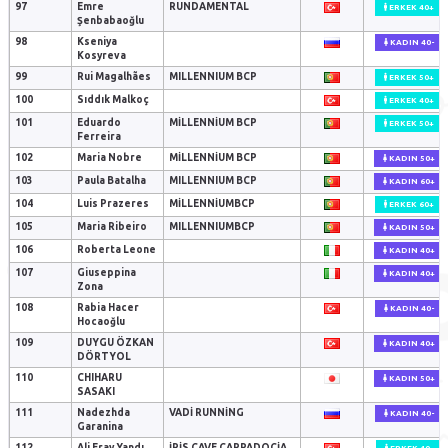
97
Emre
RUNDAMENTAL
ERKEK 40+
Şenbabaoğlu
98
Kseniya
KADIN 40-
Kosyreva
99
Rui Magalhães
MILLENNIUM BCP
ERKEK 50+
100
Sıddık Malkoç
ERKEK 40+
101
Eduardo
MILLENNIUM BCP
ERKEK 50+
Ferreira
102
Maria Nobre
MILLENNIUM BCP
KADIN 50+
103
Paula Batalha
MILLENNIUM BCP
KADIN 60+
104
Luis Prazeres
MILLENNIUMBCP
ERKEK 60+
105
Maria Ribeiro
MILLENNIUMBCP
KADIN 50+
106
Roberta Leone
KADIN 40+
107
Giuseppina
KADIN 40+
Zona
108
Rabia Hacer
KADIN 40-
Hocaoğlu
109
DUYGU ÖZKAN
KADIN 40+
DÖRTYOL
110
CHIHARU
KADIN 50+
SASAKI
111
Nadezhda
VADI RUNNING
KADIN 40-
Garanina
112
Ali Eray Yandı
İRIS CAVE CAPPADOCIA