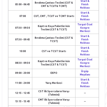
Start &
Bırakma Çantası Teslimi (CUT &
05:00 - 06:45
Finish
CMT & TCUT& TCMT)
Noktası
Start &
07:00
CUT, CMT , TCUT ve TCMT Startı
Finish
Noktası
Turgut Özal
Kayıt ve Koşu Paketlerinin
07:30 - 09:30
Kongre
Teslimi (CST & TCST)
Merkezi
Start &
Bırakma Çantası Teslimi (CST &
07:30 - 09:45
Finish
TCST)
Noktası
Start &
10:00
CST ve TCST Startı
Finish
Noktası
Turgut Özal
Kayıt ve Koşu Paketlerinin
08:30 - 09:30
Kongre
Teslimi (CST & TCST)
Merkezi
Ürgüp
09:00 - 20:00
EXPO
Meydanı
Start &
11:00 - 24:00
Yarış Merkezi
Finish
Noktası
CST İlk Sporcuların Varışı
12:15 - 12:45
--
(Tahmini)
CMT İlk Sporcuların Varışı
13:15 - 13:45
--
(Tahmini)