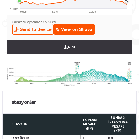
GPX
İstasyonlar
SONRAKI
TOPLAM
İSTASYONA
İSTASYON
MESAFE
MESAFE
(KM)
(KM)
Start Ürgüp
0
8,8